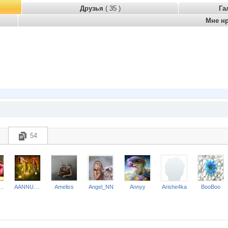
Друзья
( 35 )
Га
Мне н
54
пунцель*
AANNUSHKA
Ameliss
Angel_NN
Annyy
Arishe4ka
BooBoo