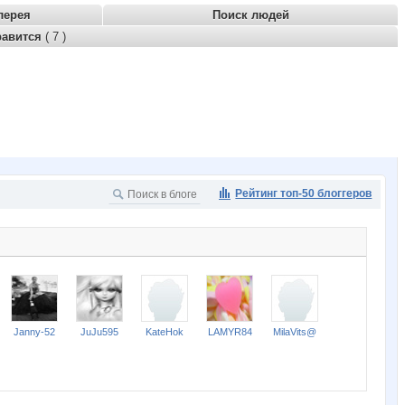
лерея
Поиск людей
равится
( 7 )
Рейтинг топ-50 блоггеров
Janny-52
JuJu595
KateHok
LAMYR84
MilaVits@