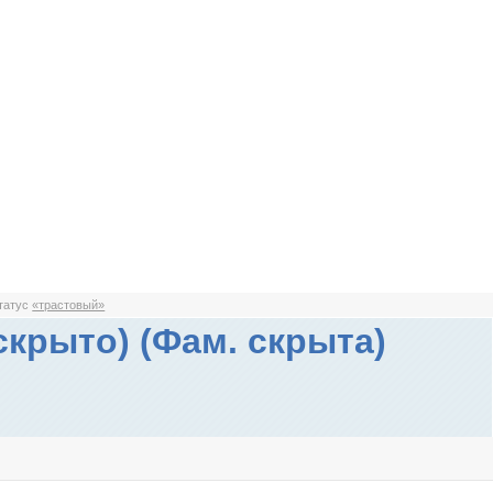
статус
«трастовый»
скрыто) (Фам. скрыта)