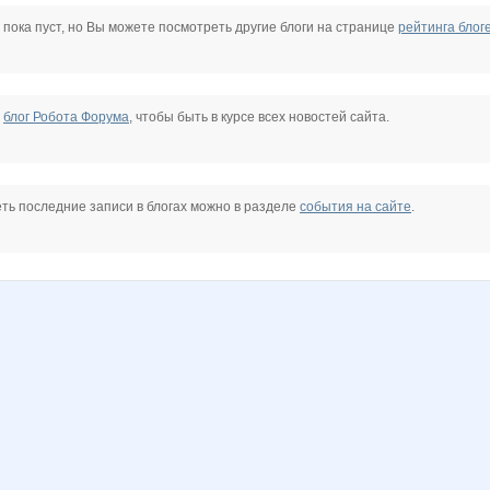
sh
Stella69
Sun_glow
Sunny smile
ann-a
baich
insaitiable
 пока пуст, но Вы можете посмотреть другие блоги на странице
рейтинга блог
hka777
marmyrr
nibeda
shrub2007
sparrow
ховушка
мама люба
е
блог Робота Форума
, чтобы быть в курсе всех новостей сайта.
*
Любимая косметика
Люлянка
МамаЯ
Семеро-По-Лавкам
Свой сыр
Связистка Кэт
ть последние записи в блогах можно в разделе
события на сайте
.
елка Мышь