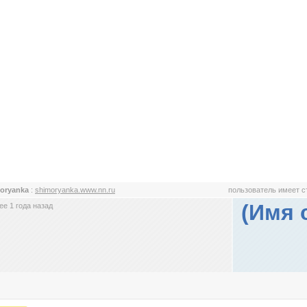
oryanka
:
shimoryanka.www.nn.ru
пользователь имеет 
(Имя 
е 1 года назад