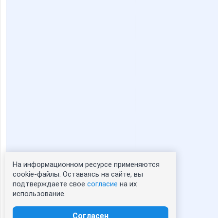
На информационном ресурсе применяются
Статистика портрета:
cookie-файлы. Оставаясь на сайте, вы
подтверждаете свое
согласие
на их
сейчас просматривают портрет - 0
использование.
зарегистрированные пользователи
посетившие портрет за 7 дней - 0
Согласен